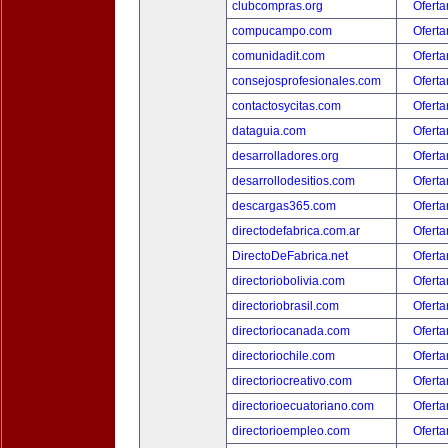
clubcompras.org
Oferta
compucampo.com
Oferta
comunidadit.com
Oferta
consejosprofesionales.com
Oferta
contactosycitas.com
Oferta
dataguia.com
Oferta
desarrolladores.org
Oferta
desarrollodesitios.com
Oferta
descargas365.com
Oferta
directodefabrica.com.ar
Oferta
DirectoDeFabrica.net
Oferta
directoriobolivia.com
Oferta
directoriobrasil.com
Oferta
directoriocanada.com
Oferta
directoriochile.com
Oferta
directoriocreativo.com
Oferta
directorioecuatoriano.com
Oferta
directorioempleo.com
Oferta