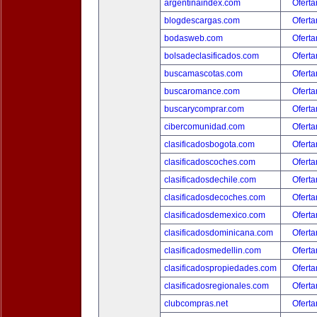
argentinaindex.com
Oferta
blogdescargas.com
Oferta
bodasweb.com
Oferta
bolsadeclasificados.com
Oferta
buscamascotas.com
Oferta
buscaromance.com
Oferta
buscarycomprar.com
Oferta
cibercomunidad.com
Oferta
clasificadosbogota.com
Oferta
clasificadoscoches.com
Oferta
clasificadosdechile.com
Oferta
clasificadosdecoches.com
Oferta
clasificadosdemexico.com
Oferta
clasificadosdominicana.com
Oferta
clasificadosmedellin.com
Oferta
clasificadospropiedades.com
Oferta
clasificadosregionales.com
Oferta
clubcompras.net
Oferta