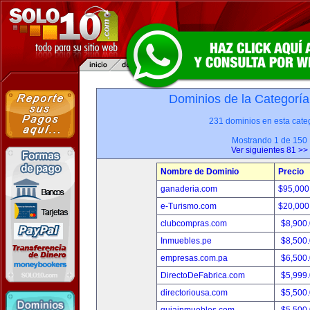
Dominios de la Categoría
231 dominios en esta categ
Mostrando 1 de 150
Ver siguientes 81 >>
Nombre de Dominio
Precio
ganaderia.com
$95,000
e-Turismo.com
$20,000
clubcompras.com
$8,900
Inmuebles.pe
$8,500
empresas.com.pa
$6,500
DirectoDeFabrica.com
$5,999
directoriousa.com
$5,500