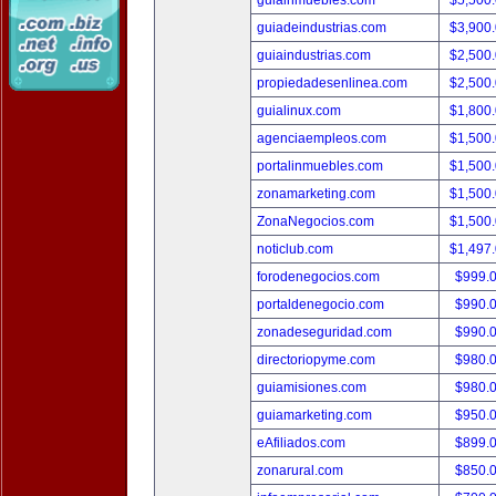
guiainmuebles.com
$5,500
guiadeindustrias.com
$3,900
guiaindustrias.com
$2,500
propiedadesenlinea.com
$2,500
guialinux.com
$1,800
agenciaempleos.com
$1,500
portalinmuebles.com
$1,500
zonamarketing.com
$1,500
ZonaNegocios.com
$1,500
noticlub.com
$1,497
forodenegocios.com
$999.
portaldenegocio.com
$990.
zonadeseguridad.com
$990.
directoriopyme.com
$980.
guiamisiones.com
$980.
guiamarketing.com
$950.
eAfiliados.com
$899.
zonarural.com
$850.