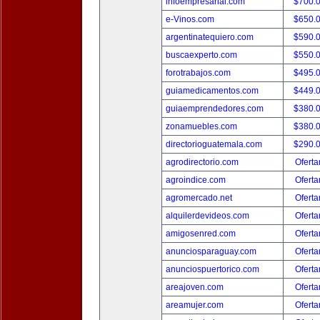
infoempresarial.com
$700.
e-Vinos.com
$650.
argentinatequiero.com
$590.
buscaexperto.com
$550.
forotrabajos.com
$495.
guiamedicamentos.com
$449.
guiaemprendedores.com
$380.
zonamuebles.com
$380.
directorioguatemala.com
$290.
agrodirectorio.com
Oferta
agroindice.com
Oferta
agromercado.net
Oferta
alquilerdevideos.com
Oferta
amigosenred.com
Oferta
anunciosparaguay.com
Oferta
anunciospuertorico.com
Oferta
areajoven.com
Oferta
areamujer.com
Oferta