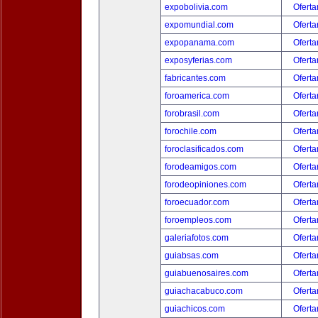
expobolivia.com
Oferta
expomundial.com
Oferta
expopanama.com
Oferta
exposyferias.com
Oferta
fabricantes.com
Oferta
foroamerica.com
Oferta
forobrasil.com
Oferta
forochile.com
Oferta
foroclasificados.com
Oferta
forodeamigos.com
Oferta
forodeopiniones.com
Oferta
foroecuador.com
Oferta
foroempleos.com
Oferta
galeriafotos.com
Oferta
guiabsas.com
Oferta
guiabuenosaires.com
Oferta
guiachacabuco.com
Oferta
guiachicos.com
Oferta