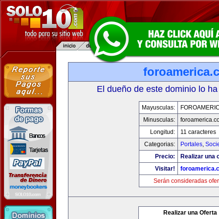
foroamerica.
El dueño de este dominio lo ha
Mayusculas:
FOROAMERI
Minusculas:
foroamerica.c
Longitud:
11 caracteres
Categorias:
Portales
,
Soci
Precio:
Realizar una o
Visitar!
foroamerica.
Serán consideradas ofer
Realizar una Oferta