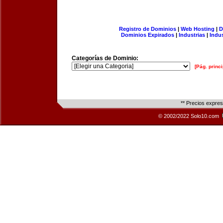
Registro de Dominios
|
Web Hosting
|
D
Dominios Expirados
|
Industrias
|
Indu
Categorías de Dominio:
[Pág. princi
** Precios expre
© 2002/2022 Solo10.com