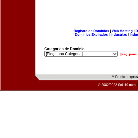
Registro de Dominios
|
Web Hosting
|
D
Dominios Expirados
|
Industrias
|
Indu
Categorías de Dominio:
[Pág. princi
** Precios expre
© 2002/2022 Solo10.com