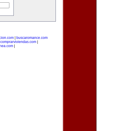
cion.com
|
buscaromance.com
|
comprarviviendas.com
|
inea.com
|