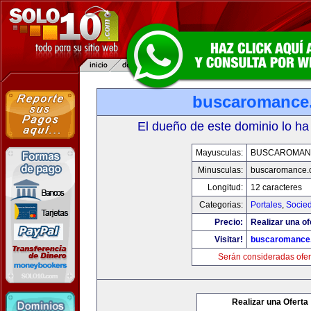
buscaromance
El dueño de este dominio lo ha
Mayusculas:
BUSCAROMAN
Minusculas:
buscaromance.
Longitud:
12 caracteres
Categorias:
Portales
,
Socie
Precio:
Realizar una of
Visitar!
buscaromance
Serán consideradas ofer
Realizar una Oferta