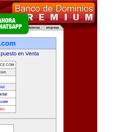
.com
 puesto en Venta
CE.COM
com
dad
erta!
.com
tas