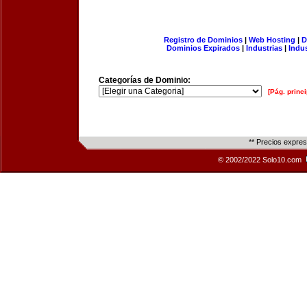
Registro de Dominios
|
Web Hosting
|
D
Dominios Expirados
|
Industrias
|
Indu
Categorías de Dominio:
[Pág. princi
** Precios expre
© 2002/2022 Solo10.com