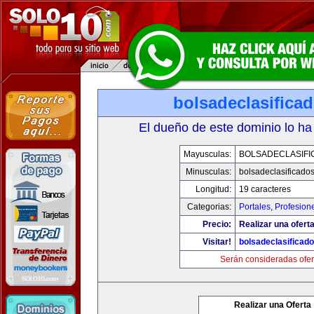
bolsadeclasifica
El dueño de este dominio lo ha
Mayusculas:
BOLSADECLASIFI
Minusculas:
bolsadeclasificado
Longitud:
19 caracteres
Categorias:
Portales
,
Profesion
Precio:
Realizar una oferta
Visitar!
bolsadeclasificad
Serán consideradas ofer
Realizar una Oferta