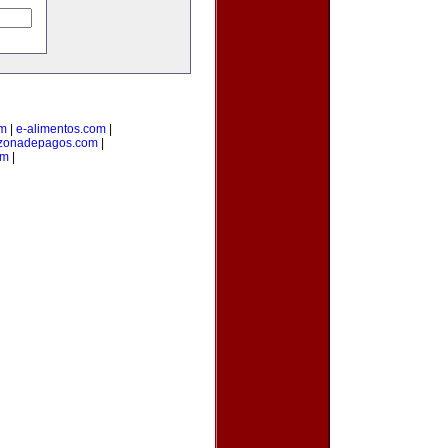
om
|
e-alimentos.com
|
zonadepagos.com
|
om
|