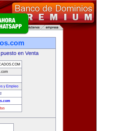
dos.com
 puesto en Venta
CADOS.COM
s.com
es y Empleo
!
os.com
tas