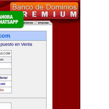
.com
 puesto en Venta
AS.COM
com
ferta!
.com
tas