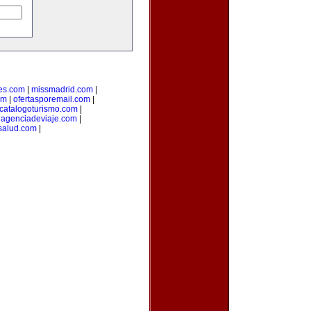
es.com
|
missmadrid.com
|
om
|
ofertasporemail.com
|
catalogoturismo.com
|
uagenciadeviaje.com
|
salud.com
|