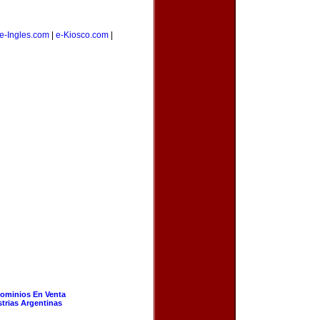
e-Ingles.com
|
e-Kiosco.com
|
ominios En Venta
strias Argentinas