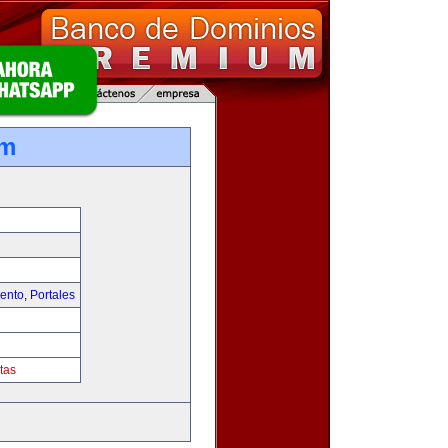
om
iento
,
Portales
tas