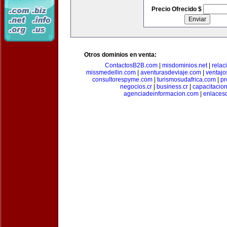
Precio Ofrecido $
Otros dominios en venta:
ContactosB2B.com
|
misdominios.net
|
rela
missmedellin.com
|
aventurasdeviaje.com
|
ventaj
consultorespyme.com
|
turismosudafrica.com
|
pr
negocios.cr
|
business.cr
|
capacitaci
agenciadeinformacion.com
|
enlaces