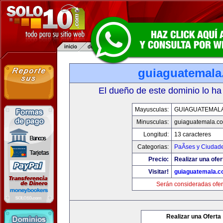
guiaguatemal
El dueño de este dominio lo ha
Mayusculas:
GUIAGUATEMAL
Minusculas:
guiaguatemala.c
Longitud:
13 caracteres
Categorias:
PaÃ­ses y Ciudad
Precio:
Realizar una ofer
Visitar!
guiaguatemala.
Serán consideradas ofer
Realizar una Oferta