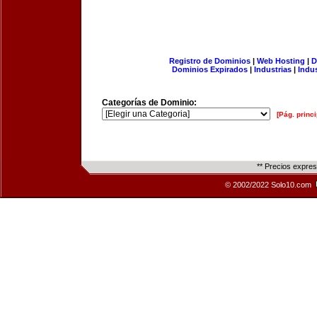
Registro de Dominios
|
Web Hosting
|
D
Dominios Expirados
|
Industrias
|
Indu
Categorías de Dominio:
[Pág. princi
** Precios expre
© 2002/2022 Solo10.com