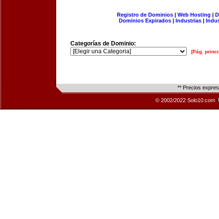
Registro de Dominios
|
Web Hosting
|
D
Dominios Expirados
|
Industrias
|
Indu
Categorías de Dominio:
[Pág. princi
** Precios expre
© 2002/2022 Solo10.com