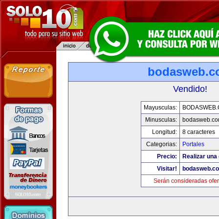
bodasweb.c
Vendido!
Mayusculas:
BODASWEB.
Minusculas:
bodasweb.c
Longitud:
8 caracteres
Categorias:
Portales
Precio:
Realizar una 
Visitar!
bodasweb.c
Serán consideradas ofer