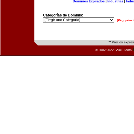
Dominios Expirados
|
Industrias
|
Indu
Categorías de Dominio:
[Pág. princi
** Precios expre
© 2002/2022 Solo10.com