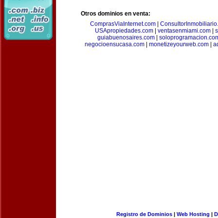
Otros dominios en venta:
ComprasViaInternet.com
|
ConsultorInmobiliari
USApropiedades.com
|
ventasenmiami.com
|
s
guiabuenosaires.com
|
soloprogramacion.co
negocioensucasa.com
|
monetizeyourweb.com
|
a
Registro de Dominios
|
Web Hosting
|
D