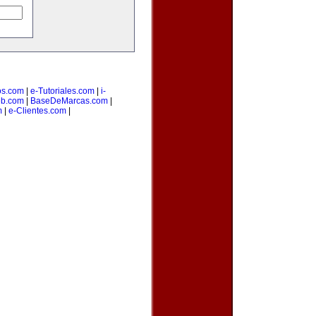
os.com
|
e-Tutoriales.com
|
i-
b.com
|
BaseDeMarcas.com
|
m
|
e-Clientes.com
|