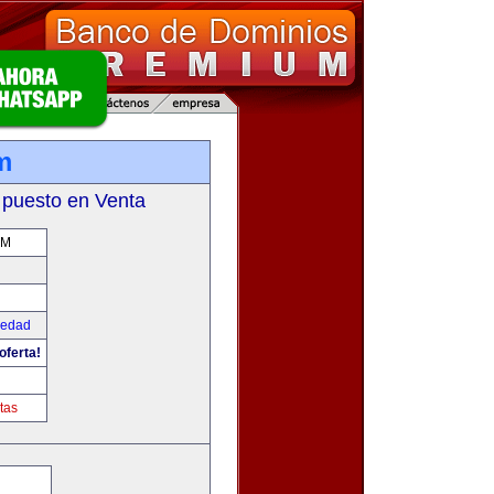
m
 puesto en Venta
OM
iedad
oferta!
tas