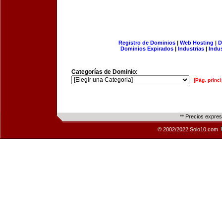
Registro de Dominios
|
Web Hosting
|
D
Dominios Expirados
|
Industrias
|
Indu
Categorías de Dominio:
[Pág. princi
** Precios expre
© 2002/2022 Solo10.com