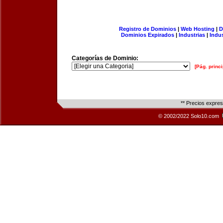
Registro de Dominios
|
Web Hosting
|
D
Dominios Expirados
|
Industrias
|
Indu
Categorías de Dominio:
[Pág. princi
** Precios expre
© 2002/2022 Solo10.com