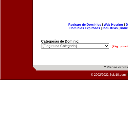
Registro de Dominios
|
Web Hosting
|
D
Dominios Expirados
|
Industrias
|
Indu
Categorías de Dominio:
[Pág. princi
** Precios expre
© 2002/2022 Solo10.com