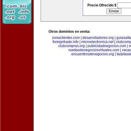
Precio Ofrecido $
Otros dominios en venta:
zonaclientes.com
|
desarrolladores.org
|
guiasalt
foreigntrade.info
|
microelectronica.net
|
clubcom
clubcompras.org
|
publicidadnegocios.com
|
e
ruedasdenegociosvirtuales.com
|
vacac
encuentrosdenegocios.org
|
tarjetas