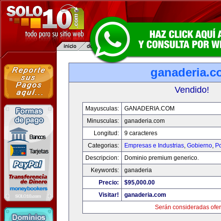
ganaderia.c
Vendido!
Mayusculas:
GANADERIA.COM
Minusculas:
ganaderia.com
Longitud:
9 caracteres
Categorias:
Empresas e Industrias
,
Gobierno
,
Po
Descripcion:
Dominio premium generico.
Keywords:
ganaderia
Precio:
$95,000.00
Visitar!
ganaderia.com
Serán consideradas ofer