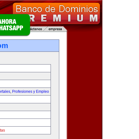
om
rtales
,
Profesiones y Empleo
tas