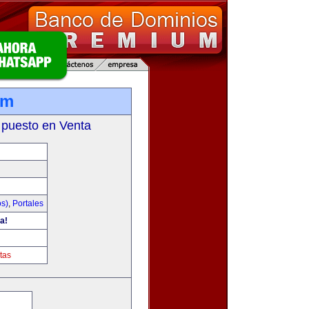
om
 puesto en Venta
os)
,
Portales
a!
tas