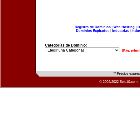
Registro de Dominios
|
Web Hosting
|
D
Dominios Expirados
|
Industrias
|
Indu
Categorías de Dominio:
[Pág. princi
** Precios expre
© 2002/2022 Solo10.com