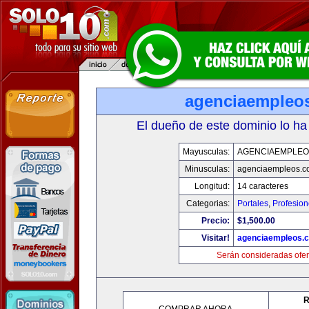
agenciaempleo
El dueño de este dominio lo ha
Mayusculas:
AGENCIAEMPLEO
Minusculas:
agenciaempleos.c
Longitud:
14 caracteres
Categorias:
Portales
,
Profesio
Precio:
$1,500.00
Visitar!
agenciaempleos.
Serán consideradas ofer
R