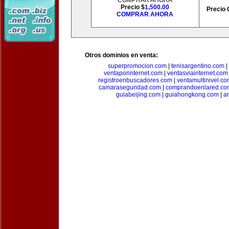
COMPRAR AHORA
Precio $
1,500.00
Precio 
COMPRAR AHORA
Otros dominios en venta:
superpromocion.com
|
tenisargentino.com
|
ventaporinternet.com
|
ventasviainternet.com
registroenbuscadores.com
|
ventamultinivel.c
camaraseguridad.com
|
comprandoenlared.co
guiabeijing.com
|
guiahongkong.com
|
a