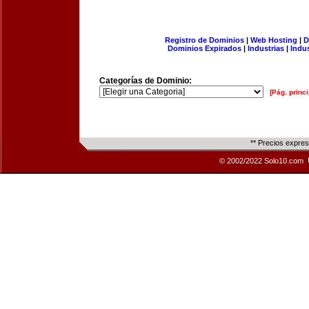
Registro de Dominios
|
Web Hosting
|
D
Dominios Expirados
|
Industrias
|
Indu
Categorías de Dominio:
[Pág. princi
** Precios expre
© 2002/2022 Solo10.com