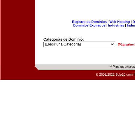
Registro de Dominios
|
Web Hosting
|
D
Dominios Expirados
|
Industrias
|
Indu
Categorías de Dominio:
[Pág. princi
** Precios expre
© 2002/2022 Solo10.com