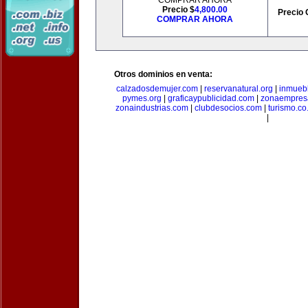
COMPRAR AHORA
Precio $
4,800.00
Precio 
COMPRAR AHORA
Otros dominios en venta:
calzadosdemujer.com
|
reservanatural.org
|
inmueb
pymes.org
|
graficaypublicidad.com
|
zonaempresa
zonaindustrias.com
|
clubdesocios.com
|
turismo.co.
|