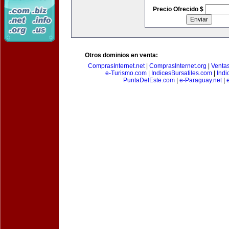
Precio Ofrecido $
Otros dominios en venta:
ComprasInternet.net
|
ComprasInternet.org
|
Ventas
e-Turismo.com
|
IndicesBursatiles.com
|
Indi
PuntaDelEste.com
|
e-Paraguay.net
|