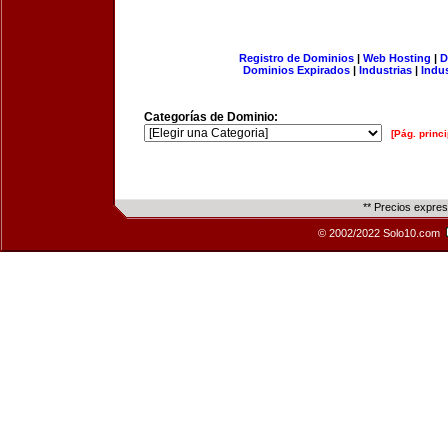
Registro de Dominios
|
Web Hosting
|
D
Dominios Expirados
|
Industrias
|
Indu
Categorías de Dominio:
[Pág. princi
** Precios expre
© 2002/2022 Solo10.com