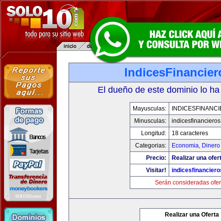
IndicesFinancie
El dueño de este dominio lo ha
Mayusculas:
INDICESFINANC
Minusculas:
indicesfinanciero
Longitud:
18 caracteres
Categorias:
Economia, Dinero
Precio:
Realizar una ofer
Visitar!
indicesfinancier
Serán consideradas ofer
Realizar una Oferta