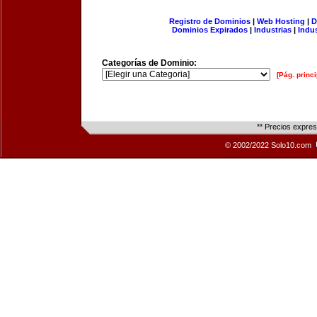
Registro de Dominios
|
Web Hosting
|
D
Dominios Expirados
|
Industrias
|
Indu
Categorías de Dominio:
[Pág. princi
** Precios expre
© 2002/2022 Solo10.com