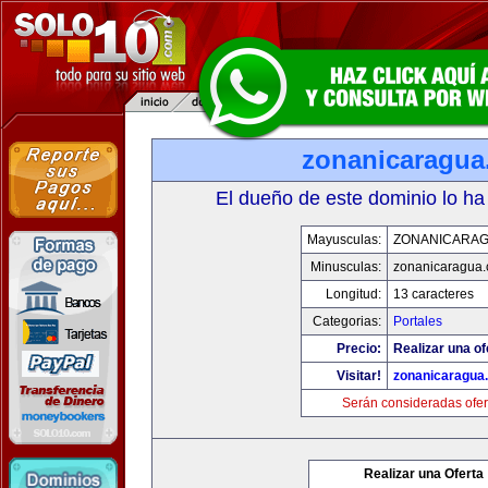
zonanicaragu
El dueño de este dominio lo ha
Mayusculas:
ZONANICARA
Minusculas:
zonanicaragua
Longitud:
13 caracteres
Categorias:
Portales
Precio:
Realizar una of
Visitar!
zonanicaragua
Serán consideradas ofer
Realizar una Oferta