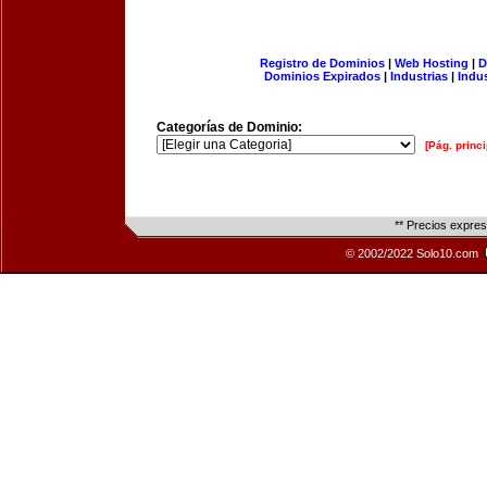
Registro de Dominios
|
Web Hosting
|
D
Dominios Expirados
|
Industrias
|
Indu
Categorías de Dominio:
[Pág. princi
** Precios expre
© 2002/2022 Solo10.com